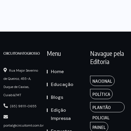
Menu
Navague pela
Editoria
Home
Rua Major Severino
de Queiroz, 455-A,
NACIONAL
Educação
Duque de Caxias,
POLÍTICA
Cuiabá/MT
Blogs
(65) 98111-0655
PLANTÃO
Edição
Impressa
POLICIAL
portal@circuitomt.com.br
PAINEL