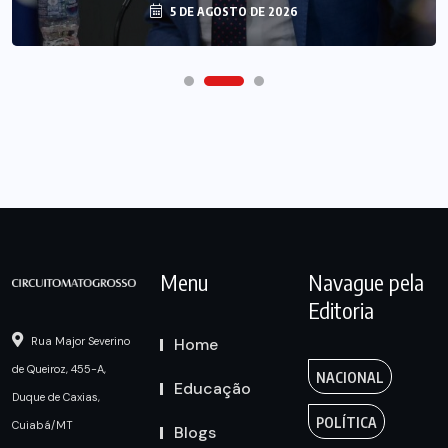
5 DE AGOSTO DE 2026
Menu
Navague pela
Editoria
Home
Rua Major Severino
de Queiroz, 455-A,
NACIONAL
Educação
Duque de Caxias,
POLÍTICA
Cuiabá/MT
Blogs