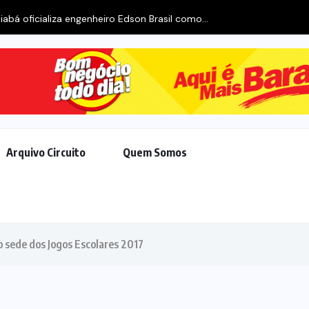
iabá oficializa engenheiro Edson Brasil como...
Arquivo Circuito
Quem Somos
 sede dos Jogos Escolares 2017