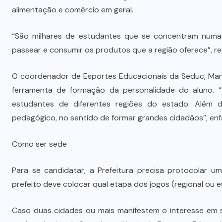
alimentação e comércio em geral.
Vale-refeição cobre apenas 9 dias
“São milhares de estudantes que se concentram numa 
úteis de alimentação em Mato
passear e consumir os produtos que a região oferece”, re
a
Grosso, aponta levantamento
O coordenador de Esportes Educacionais da Seduc, Mano
6 DE AGOSTO DE 2026
ferramenta de formação da personalidade do aluno. “
estudantes de diferentes regiões do estado. Além 
pedagógico, no sentido de formar grandes cidadãos”, enf
Como ser sede
Para se candidatar, a Prefeitura precisa protocolar 
prefeito deve colocar qual etapa dos jogos (regional ou e
Caso duas cidades ou mais manifestem o interesse em s