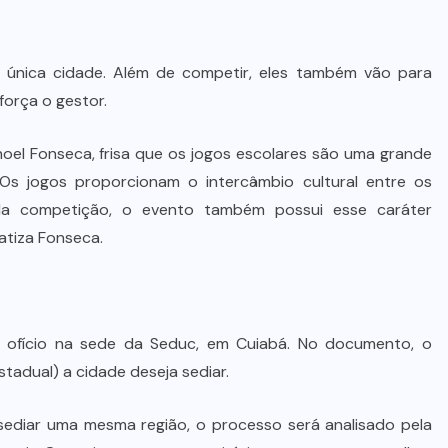
STJ condena ministro Marco Buzzi
única cidade. Além de competir, eles também vão para
à perda do cargo por denúncias de
força o gestor.
importunação sexual
el Fonseca, frisa que os jogos escolares são uma grande
6 DE AGOSTO DE 2026
Os jogos proporcionam o intercâmbio cultural entre os
da competição, o evento também possui esse caráter
atiza Fonseca.
um ofício na sede da Seduc, em Cuiabá. No documento, o
stadual) a cidade deseja sediar.
ediar uma mesma região, o processo será analisado pela