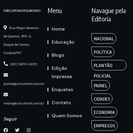
Menu
Navague pela
Editoria
Home
Rua Major Severino
de Queiroz, 455-A,
NACIONAL
Educação
Duque de Caxias,
POLÍTICA
Cuiabá/MT
Blogs
(65) 98111-0655
PLANTÃO
Edição
Impressa
POLICIAL
portal@circuitomt.com.br
PAINEL
Enquetes
CIDADES
Contato
midia@circuitomt.com.br
ECONOMIA
Quem Somos
Seguir
EMPREGOS