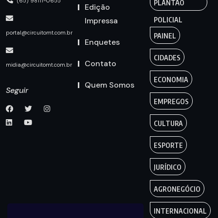
(65) 98111-0655
PLANTÃO
Edição
Impressa
POLICIAL
portal@circuitomt.com.br
PAINEL
Enquetes
CIDADES
Contato
midia@circuitomt.com.br
ECONOMIA
Quem Somos
Seguir
EMPREGOS
CULTURA
ESPORTE
JURÍDICO
AGRONEGÓCIO
INTERNACIONAL