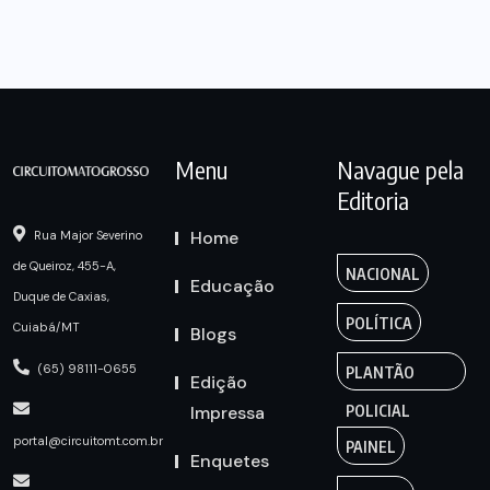
Menu
Navague pela
Editoria
Home
Rua Major Severino
de Queiroz, 455-A,
NACIONAL
Educação
Duque de Caxias,
POLÍTICA
Cuiabá/MT
Blogs
(65) 98111-0655
PLANTÃO
Edição
Impressa
POLICIAL
portal@circuitomt.com.br
PAINEL
Enquetes