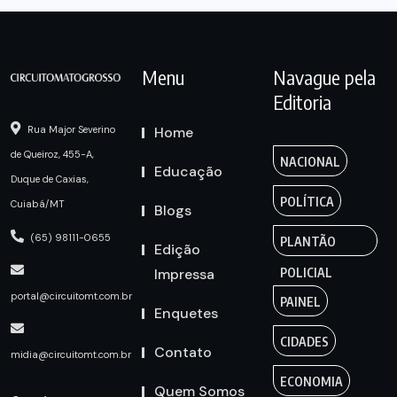
Menu
Navague pela
Editoria
Home
Rua Major Severino
de Queiroz, 455-A,
NACIONAL
Educação
Duque de Caxias,
POLÍTICA
Cuiabá/MT
Blogs
(65) 98111-0655
PLANTÃO
Edição
Impressa
POLICIAL
portal@circuitomt.com.br
PAINEL
Enquetes
CIDADES
Contato
midia@circuitomt.com.br
ECONOMIA
Quem Somos