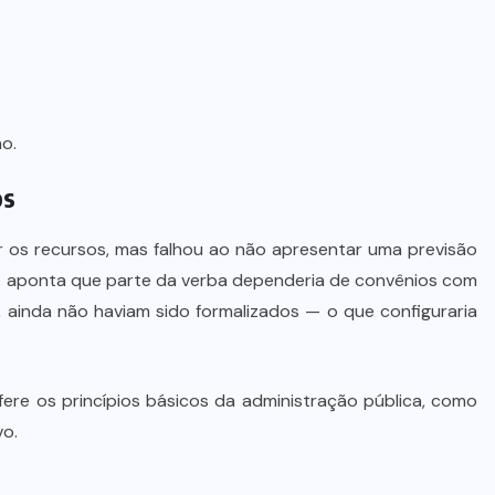
Dia dos Pais impulsiona varejo e
reforça conexão entre pais e filhos
na moda inspirada no agro
7 DE AGOSTO DE 2026
o.
os
r os recursos, mas falhou ao não apresentar uma previsão
ção aponta que parte da verba dependeria de convênios com
inda não haviam sido formalizados — o que configuraria
fere os princípios básicos da administração pública, como
vo.