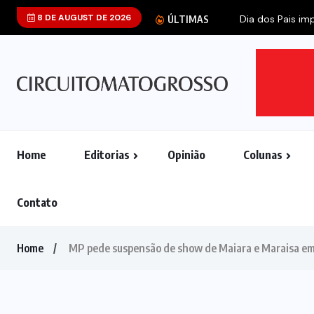
8 DE AUGUST DE 2026
Dia dos Pais imp
ÚLTIMAS
Home
Editorias
Opinião
Colunas
Contato
Home
MP pede suspensão de show de Maiara e Maraisa em G