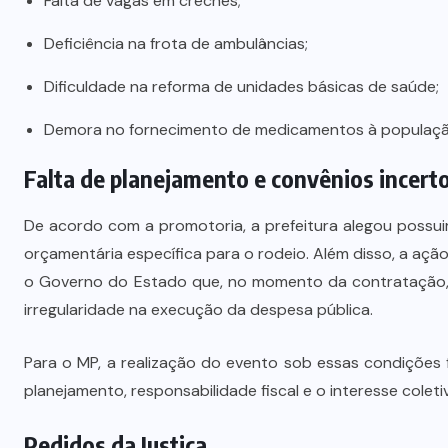
Falta de vagas em creches;
Prefeito Abilio Brunini recebe a
mais alta honraria da Rotam em
Deficiência na frota de ambulâncias;
Cuiabá
Dificuldade na reforma de unidades básicas de saúde;
7 DE AGOSTO DE 2026
Demora no fornecimento de medicamentos à populaçã
Falta de planejamento e convênios incert
De acordo com a promotoria, a prefeitura alegou possui
orçamentária específica para o rodeio. Além disso, a a
o Governo do Estado que, no momento da contratação, a
irregularidade na execução da despesa pública.
Para o MP, a realização do evento sob essas condições 
planejamento, responsabilidade fiscal e o interesse coleti
Pedidos da Justiça