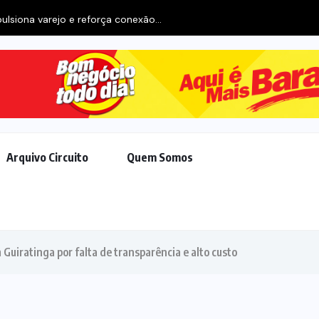
ulsiona varejo e reforça conexão...
Arquivo Circuito
Quem Somos
uiratinga por falta de transparência e alto custo