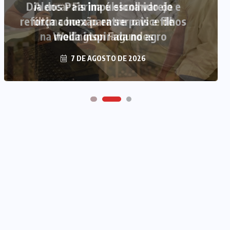
Alencar Farina é escolhido de
última hora para ser o vice de
Wellington Fagundes
7 DE AGOSTO DE 2026