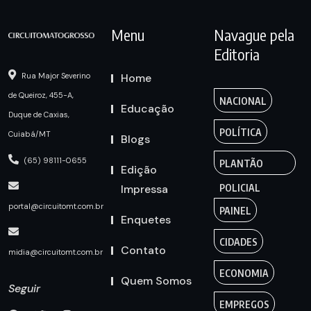
Menu
Navague pela
Editoria
Home
Rua Major Severino
de Queiroz, 455-A,
NACIONAL
Educação
Duque de Caxias,
POLÍTICA
Cuiabá/MT
Blogs
(65) 98111-0655
PLANTÃO
Edição
Impressa
POLICIAL
portal@circuitomt.com.br
PAINEL
Enquetes
CIDADES
Contato
midia@circuitomt.com.br
ECONOMIA
Quem Somos
Seguir
EMPREGOS