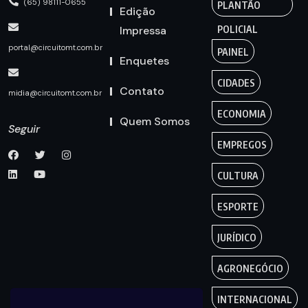
(65) 98111-0655
PLANTÃO
Edição
Impressa
POLICIAL
portal@circuitomt.com.br
PAINEL
Enquetes
CIDADES
Contato
midia@circuitomt.com.br
ECONOMIA
Quem Somos
Seguir
EMPREGOS
CULTURA
ESPORTE
JURÍDICO
AGRONEGÓCIO
INTERNACIONAL