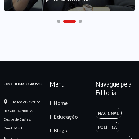
Menu
Navague pela
Editoria
Home
Rua Major Severino
de Queiroz, 455-A,
NACIONAL
Educação
Duque de Caxias,
POLÍTICA
Cuiabá/MT
Blogs