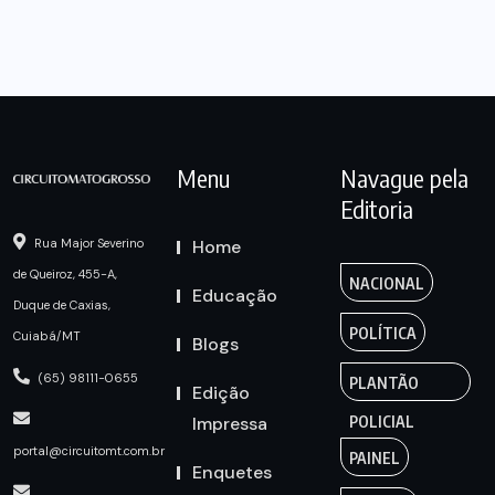
Menu
Navague pela
Editoria
Home
Rua Major Severino
de Queiroz, 455-A,
NACIONAL
Educação
Duque de Caxias,
POLÍTICA
Cuiabá/MT
Blogs
(65) 98111-0655
PLANTÃO
Edição
Impressa
POLICIAL
portal@circuitomt.com.br
PAINEL
Enquetes