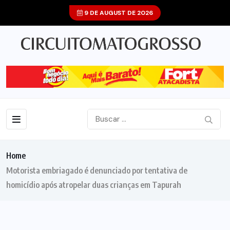
9 DE AUGUST DE 2026
Home
Motorista embriagado é denunciado por tentativa de
homicídio após atropelar duas crianças em Tapurah