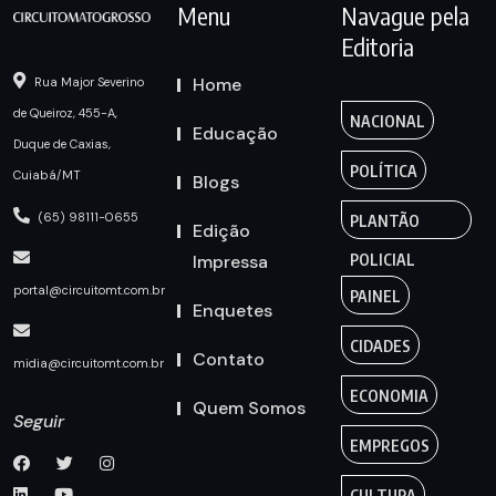
Menu
Navague pela
Editoria
Home
Rua Major Severino
de Queiroz, 455-A,
NACIONAL
Educação
Duque de Caxias,
POLÍTICA
Cuiabá/MT
Blogs
(65) 98111-0655
PLANTÃO
Edição
Impressa
POLICIAL
portal@circuitomt.com.br
PAINEL
Enquetes
CIDADES
Contato
midia@circuitomt.com.br
ECONOMIA
Quem Somos
Seguir
EMPREGOS
CULTURA