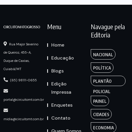
Menu
Navague pela
Editoria
Home
Rua Major Severino
de Queiroz, 455-A,
NACIONAL
Educação
Duque de Caxias,
POLÍTICA
Cuiabá/MT
Blogs
(65) 98111-0655
PLANTÃO
Edição
Impressa
POLICIAL
portal@circuitomt.com.br
PAINEL
Enquetes
CIDADES
Contato
midia@circuitomt.com.br
ECONOMIA
Quem Somos