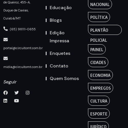
de Queiroz, 455-A,
NACIONAL
Educação
Duque de Caxias,
POLÍTICA
Cuiabá/MT
Blogs
(65) 98111-0655
PLANTÃO
Edição
Impressa
POLICIAL
portal@circuitomt.com.br
PAINEL
Enquetes
CIDADES
Contato
midia@circuitomt.com.br
ECONOMIA
Quem Somos
Seguir
EMPREGOS
CULTURA
ESPORTE
JURÍDICO