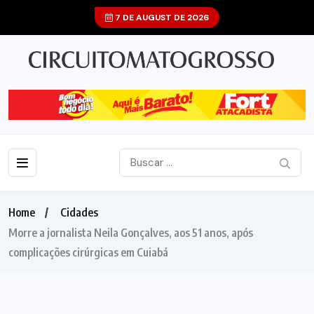
7 DE AUGUST DE 2026
Home
Cidades
Morre a jornalista Neila Gonçalves, aos 51 anos, após
complicações cirúrgicas em Cuiabá