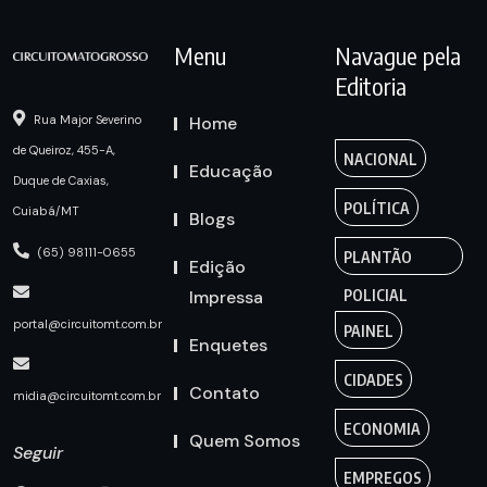
Menu
Navague pela
Editoria
Home
Rua Major Severino
de Queiroz, 455-A,
NACIONAL
Educação
Duque de Caxias,
POLÍTICA
Cuiabá/MT
Blogs
(65) 98111-0655
PLANTÃO
Edição
Impressa
POLICIAL
portal@circuitomt.com.br
PAINEL
Enquetes
CIDADES
Contato
midia@circuitomt.com.br
ECONOMIA
Quem Somos
Seguir
EMPREGOS