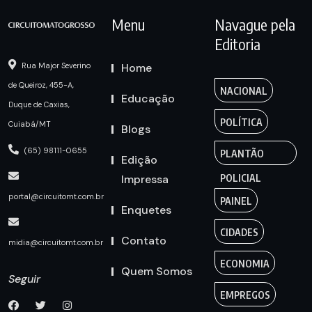
Menu
Navague pela
Editoria
Home
Rua Major Severino
de Queiroz, 455-A,
NACIONAL
Educação
Duque de Caxias,
POLÍTICA
Cuiabá/MT
Blogs
(65) 98111-0655
PLANTÃO
Edição
Impressa
POLICIAL
portal@circuitomt.com.br
PAINEL
Enquetes
CIDADES
Contato
midia@circuitomt.com.br
ECONOMIA
Quem Somos
Seguir
EMPREGOS