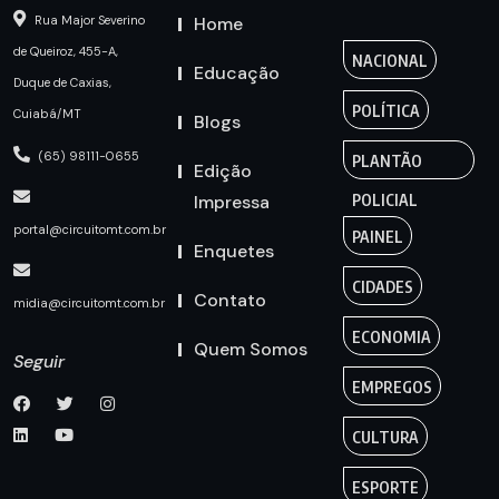
Home
Rua Major Severino
de Queiroz, 455-A,
NACIONAL
Educação
Duque de Caxias,
POLÍTICA
Cuiabá/MT
Blogs
(65) 98111-0655
PLANTÃO
Edição
Impressa
POLICIAL
portal@circuitomt.com.br
PAINEL
Enquetes
CIDADES
Contato
midia@circuitomt.com.br
ECONOMIA
Quem Somos
Seguir
EMPREGOS
CULTURA
ESPORTE