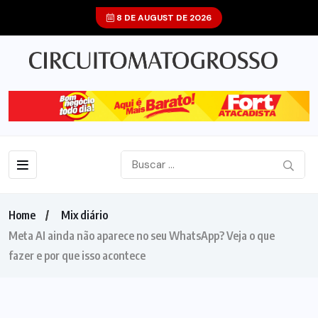
8 DE AUGUST DE 2026
Home
Mix diário
Meta AI ainda não aparece no seu WhatsApp? Veja o que
fazer e por que isso acontece