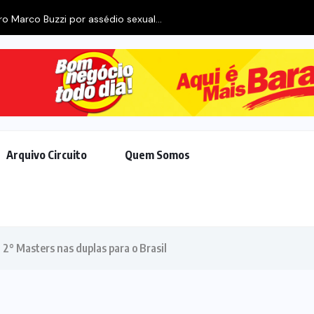
o Marco Buzzi por assédio sexual...
Arquivo Circuito
Quem Somos
2° Masters nas duplas para o Brasil