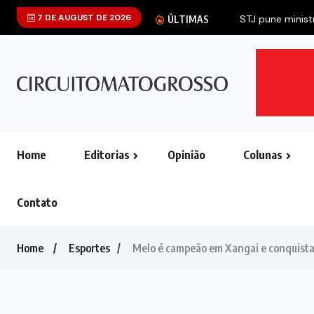
7 DE AUGUST DE 2026
STJ pune ministr
ÚLTIMAS
Home
Editorias
Opinião
Colunas
Contato
Home
Esportes
Melo é campeão em Xangai e conquista 