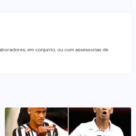
STJ condena ministro Marco Buzzi
à perda do cargo por denúncias de
importunação sexual
6 DE AGOSTO DE 2026
laboradores, em conjunto, ou com assessorias de