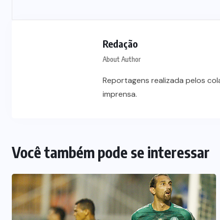
Vale-refeição cobre apenas 9 dias
úteis de alimentação em Mato
a
Grosso, aponta levantamento
Redação
6 DE AGOSTO DE 2026
About Author
Reportagens realizada pelos co
imprensa.
Você também pode se interessar