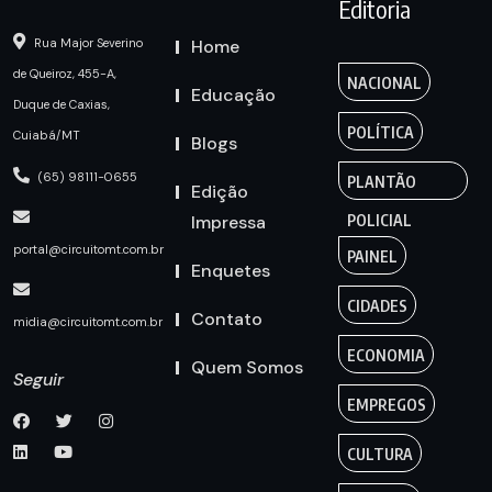
Editoria
Home
Rua Major Severino
de Queiroz, 455-A,
NACIONAL
Educação
Duque de Caxias,
POLÍTICA
Cuiabá/MT
Blogs
(65) 98111-0655
PLANTÃO
Edição
Impressa
POLICIAL
portal@circuitomt.com.br
PAINEL
Enquetes
CIDADES
Contato
midia@circuitomt.com.br
ECONOMIA
Quem Somos
Seguir
EMPREGOS
CULTURA