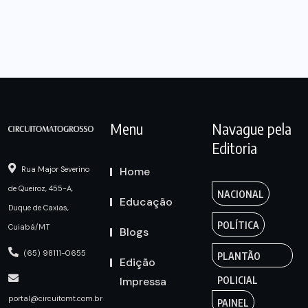
Menu
Navague pela
Editoria
Home
Rua Major Severino
de Queiroz, 455-A,
NACIONAL
Educação
Duque de Caxias,
POLÍTICA
Cuiabá/MT
Blogs
(65) 98111-0655
PLANTÃO
Edição
Impressa
POLICIAL
portal@circuitomt.com.br
PAINEL