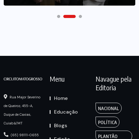
Menu
Navague pela
Editoria
Home
Rua Major Severino
de Queiroz, 455-A,
NACIONAL
Educação
Duque de Caxias,
POLÍTICA
Cuiabá/MT
Blogs
(65) 98111-0655
PLANTÃO