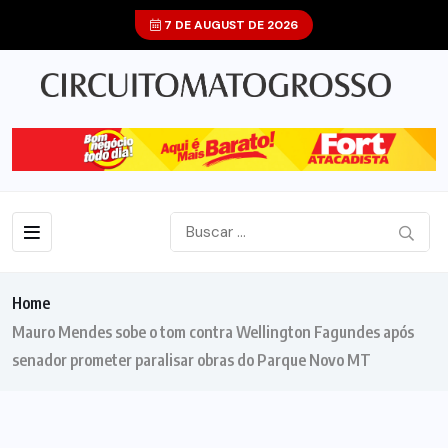
7 DE AUGUST DE 2026
Home
Mauro Mendes sobe o tom contra Wellington Fagundes após
senador prometer paralisar obras do Parque Novo MT