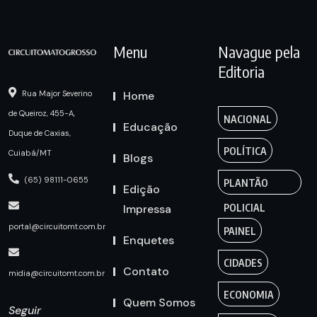
Menu
Navague pela
Editoria
Home
Rua Major Severino
de Queiroz, 455-A,
NACIONAL
Educação
Duque de Caxias,
POLÍTICA
Cuiabá/MT
Blogs
(65) 98111-0655
PLANTÃO
Edição
Impressa
POLICIAL
portal@circuitomt.com.br
PAINEL
Enquetes
CIDADES
Contato
midia@circuitomt.com.br
ECONOMIA
Quem Somos
Seguir