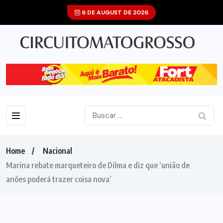
6 DE AUGUST DE 2026
Home
Nacional
Marina rebate marqueteiro de Dilma e diz que ‘união de
anões poderá trazer coisa nova’