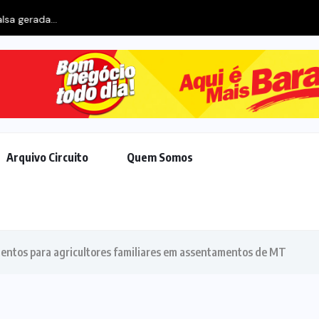
gistra mais de 17 mil casos...
Arquivo Circuito
Quem Somos
ntos para agricultores familiares em assentamentos de MT