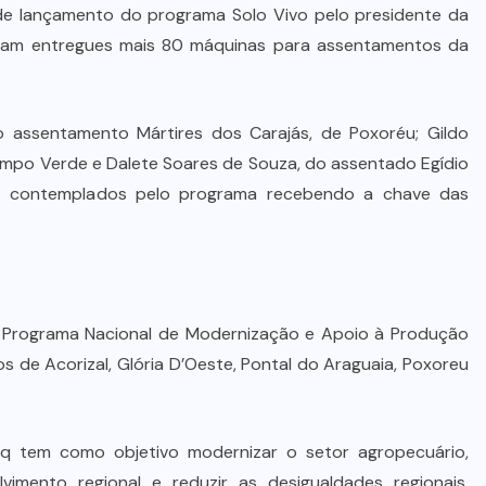
de lançamento do programa Solo Vivo pelo presidente da
 foram entregues mais 80 máquinas para assentamentos da
o assentamento Mártires dos Carajás, de Poxoréu; Gildo
ampo Verde e Dalete Soares de Souza, do assentado Egídio
os contemplados pelo programa recebendo a chave das
Programa Nacional de Modernização e Apoio à Produção
 de Acorizal, Glória D’Oeste, Pontal do Araguaia, Poxoreu
aq tem como objetivo modernizar o setor agropecuário,
imento regional e reduzir as desigualdades regionais,