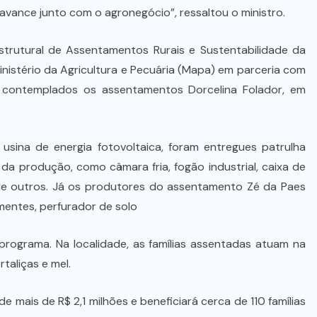
Advogada é condenada por usar
r avance junto com o agronegócio”, ressaltou o ministro.
jurisprudência falsa gerada por IA
em ação trabalhista
trutural de Assentamentos Rurais e Sustentabilidade da
inistério da Agricultura e Pecuária (Mapa) em parceria com
7 DE AGOSTO DE 2026
 contemplados os assentamentos Dorcelina Folador, em
usina de energia fotovoltaica, foram entregues patrulha
da produção, como câmara fria, fogão industrial, caixa de
ntre outros. Já os produtores do assentamento Zé da Paes
ementes, perfurador de solo
ograma. Na localidade, as famílias assentadas atuam na
taliças e mel.
 mais de R$ 2,1 milhões e beneficiará cerca de 110 famílias