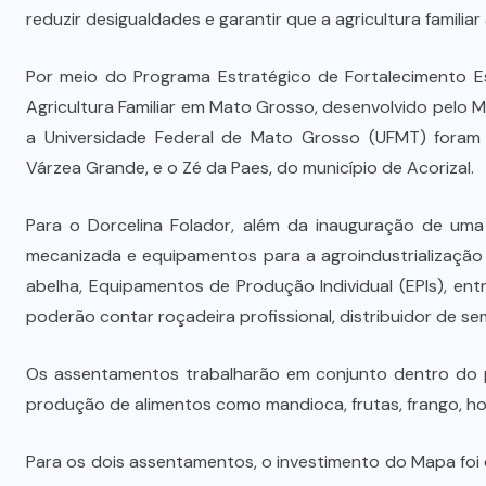
o
STJ condena ministro Marco Buzzi
reduzir desigualdades e garantir que a agricultura familia
à perda do cargo por denúncias de
importunação sexual
Por meio do Programa Estratégico de Fortalecimento Es
Agricultura Familiar em Mato Grosso, desenvolvido pelo M
6 DE AGOSTO DE 2026
a Universidade Federal de Mato Grosso (UFMT) foram
Várzea Grande, e o Zé da Paes, do município de Acorizal.
Para o Dorcelina Folador, além da inauguração de uma 
mecanizada e equipamentos para a agroindustrialização 
abelha, Equipamentos de Produção Individual (EPIs), e
poderão contar roçadeira profissional, distribuidor de s
Os assentamentos trabalharão em conjunto dentro do pr
produção de alimentos como mandioca, frutas, frango, hor
Para os dois assentamentos, o investimento do Mapa foi de