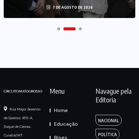
7 DE AGOSTO DE 2026
Menu
Navague pela
Editoria
Home
Rua Major Severino
de Queiroz, 455-A,
NACIONAL
Educação
Duque de Caxias,
POLÍTICA
Cuiabá/MT
Blogs