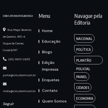
Menu
Navague pela
Editoria
Home
Rua Major Severino
de Queiroz, 455-A,
NACIONAL
Educação
Duque de Caxias,
POLÍTICA
Cuiabá/MT
Blogs
(65) 98111-0655
PLANTÃO
Edição
Impressa
POLICIAL
portal@circuitomt.com.br
PAINEL
Enquetes
CIDADES
Contato
midia@circuitomt.com.br
ECONOMIA
Quem Somos
Seguir