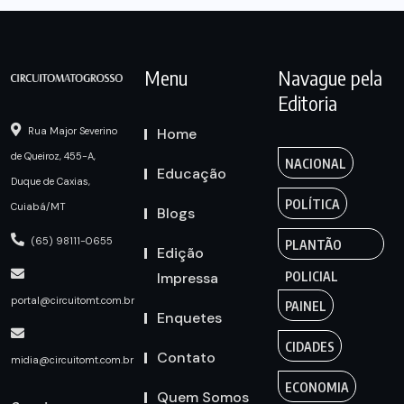
Menu
Navague pela
Editoria
Home
Rua Major Severino
de Queiroz, 455-A,
NACIONAL
Educação
Duque de Caxias,
POLÍTICA
Cuiabá/MT
Blogs
(65) 98111-0655
PLANTÃO
Edição
Impressa
POLICIAL
portal@circuitomt.com.br
PAINEL
Enquetes
CIDADES
Contato
midia@circuitomt.com.br
ECONOMIA
Quem Somos