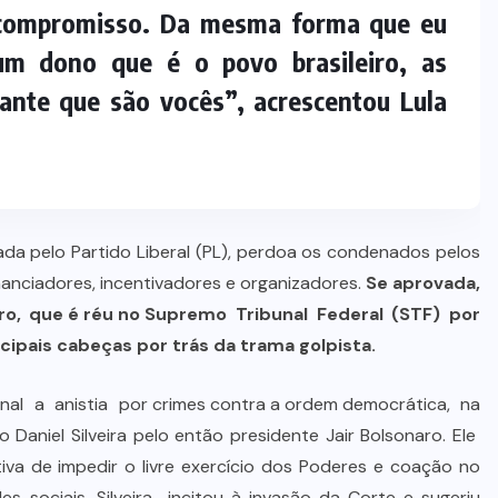
 compromisso. Da mesma forma que eu
um dono que é o povo brasileiro, as
nte que são vocês”, acrescentou Lula
erada pelo Partido Liberal (PL), perdoa os condenados pelos
financiadores, incentivadores e organizadores.
Se aprovada,
aro,
que é réu no Supremo
Tribunal Federal (STF) por
incipais cabeças por trás da trama golpista.
onal a anistia
por crimes contra a ordem democrática
, na
Daniel Silveira pelo então presidente Jair Bolsonaro. Ele
tiva de impedir o livre exercício dos Poderes e coação no
 sociais, Silveira incitou à invasão da Corte e sugeriu