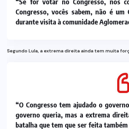
“Se for votar no Congresso, nós co
Quadrilha é investigada por roubo
Congresso, vocês sabem, não é um Co
A
de 197 toneladas de soja em
rodovias do sul do estado
durante visita à comunidade Aglomera
7 DE AGOSTO DE 2026
Segundo Lula, a extrema direita ainda tem muita for
“O Congresso tem ajudado o governo
governo queria, mas a extrema direit
batalha que tem que ser feita também 