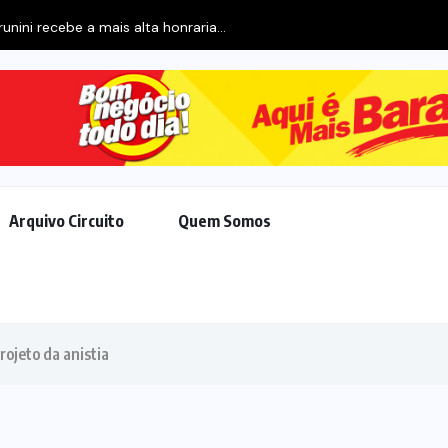
runini recebe a mais alta honraria...
Arquivo Circuito
Quem Somos
rojeto da anistia