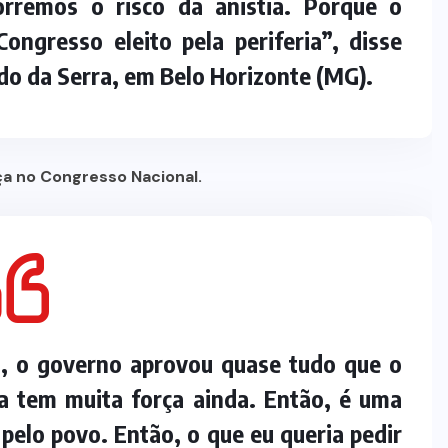
rremos o risco da anistia. Porque o
Prefeito Abilio Brunini recebe a
ngresso eleito pela periferia”, disse
mais alta honraria da Rotam em
Cuiabá
do da Serra, em Belo Horizonte (MG).
7 DE AGOSTO DE 2026
ça no Congresso Nacional.
, o governo aprovou quase tudo que o
a tem muita força ainda. Então, é uma
pelo povo. Então, o que eu queria pedir