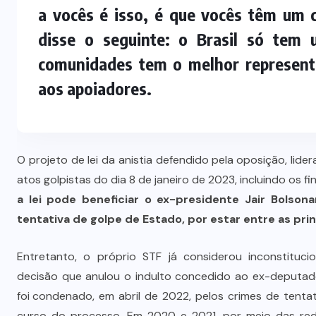
a vocês é isso, é que vocês têm um
disse o seguinte: o Brasil só tem 
comunidades tem o melhor representa
aos apoiadores.
O projeto de lei da anistia
defendido pela oposição
, lid
atos golpistas do dia 8 de janeiro de 2023, incluindo os 
a lei pode beneficiar o ex-presidente Jair Bolson
tentativa de
golpe de Estado
, por estar entre as pr
Entretanto, o próprio STF já considerou inconstituci
decisão que anulou o indulto concedido ao ex-deputado 
foi condenado
, em abril de 2022, pelos crimes de tenta
curso do processo. Em 2020 e 2021, por meio das redes