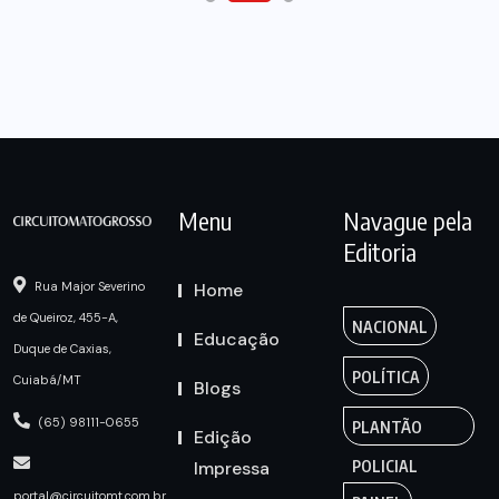
Menu
Navague pela
Editoria
Home
Rua Major Severino
de Queiroz, 455-A,
NACIONAL
Educação
Duque de Caxias,
POLÍTICA
Cuiabá/MT
Blogs
(65) 98111-0655
PLANTÃO
Edição
Impressa
POLICIAL
portal@circuitomt.com.br