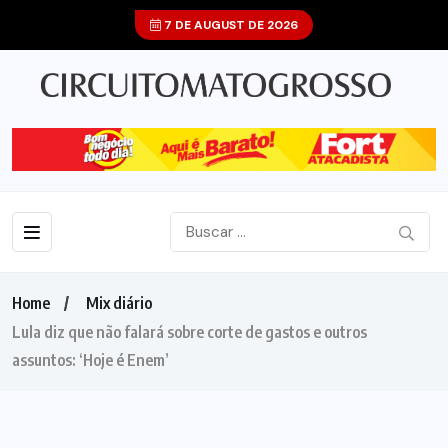
7 DE AUGUST DE 2026
Home
Mix diário
Lula diz que não falará sobre corte de gastos e outros
assuntos: ‘Hoje é Enem’