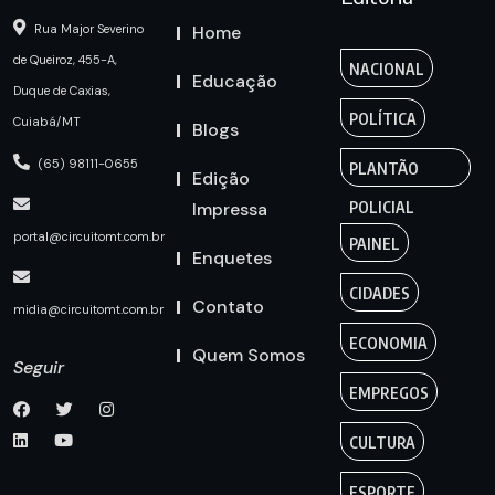
Home
Rua Major Severino
de Queiroz, 455-A,
NACIONAL
Educação
Duque de Caxias,
POLÍTICA
Cuiabá/MT
Blogs
(65) 98111-0655
PLANTÃO
Edição
Impressa
POLICIAL
portal@circuitomt.com.br
PAINEL
Enquetes
CIDADES
Contato
midia@circuitomt.com.br
ECONOMIA
Quem Somos
Seguir
EMPREGOS
CULTURA
ESPORTE