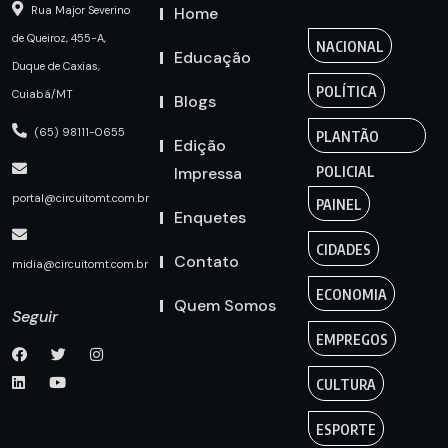
Home
Rua Major Severino
de Queiroz, 455-A,
NACIONAL
Educação
Duque de Caxias,
POLÍTICA
Cuiabá/MT
Blogs
(65) 98111-0655
PLANTÃO
Edição
Impressa
POLICIAL
portal@circuitomt.com.br
PAINEL
Enquetes
CIDADES
Contato
midia@circuitomt.com.br
ECONOMIA
Quem Somos
Seguir
EMPREGOS
CULTURA
ESPORTE