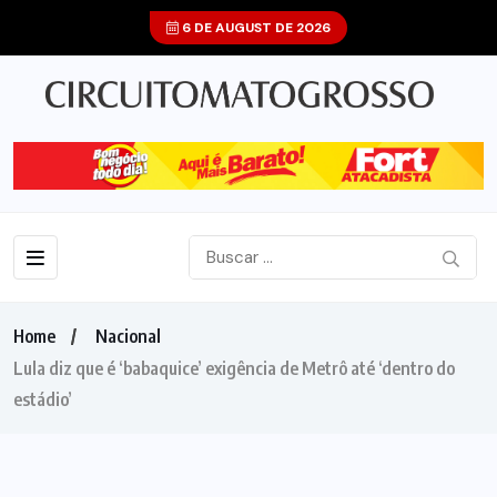
6 DE AUGUST DE 2026
Home
Nacional
Lula diz que é ‘babaquice’ exigência de Metrô até ‘dentro do
estádio’