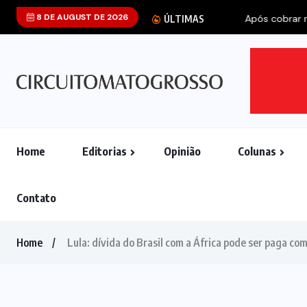
8 DE AUGUST DE 2026
Após cobrar refo
ÚLTIMAS
Home
Editorias
Opinião
Colunas
Contato
Home
Lula: dívida do Brasil com a África pode ser paga com