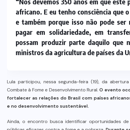
“Nós devemos 350 anos em que este p
Prefeito Abilio Brunini recebe a
africano. E eu tenho consciência que o
mais alta honraria da Rotam em
Cuiabá
e também porque isso não pode ser 
pagar em solidariedade, em transfe
7 DE AGOSTO DE 2026
possam produzir parte daquilo que n
ministros da agricultura de países da U
Lula participou, nessa segunda-feira (19), da abertur
Combate à Fome e Desenvolvimento Rural.
O evento ocor
fortalecer as relações do Brasil com países africa
e no desenvolvimento sustentável.
Ainda, o encontro busca identificar oportunidades de 
públicas eficazes contra a fome e a pobreza.
Durante se