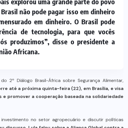
aís explorou uma grande parte do povo
Dia dos Pais impulsiona varejo e
 Brasil não pode pagar isso em dinheiro
reforça conexão entre pais e filhos
na moda inspirada no agro
mensurado em dinheiro. O Brasil pode
rência de tecnologia, para que vocês
7 DE AGOSTO DE 2026
ós produzimos”, disse o presidente a
nião Africana.
a do 2º Diálogo Brasil-África sobre Segurança Alimentar,
re até a próxima quinta-feira (22), em Brasília, e visa
nos e promover a cooperação baseada na solidariedade
investimento no setor agropecuário e discutir políticas
u discurso, Lula falou sobre a Aliança Global contra a