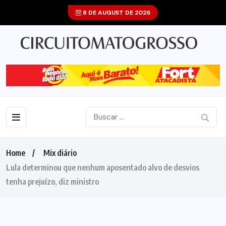
8 DE AUGUST DE 2026
Home
Mix diário
Lula determinou que nenhum aposentado alvo de desvios
tenha prejuízo, diz ministro