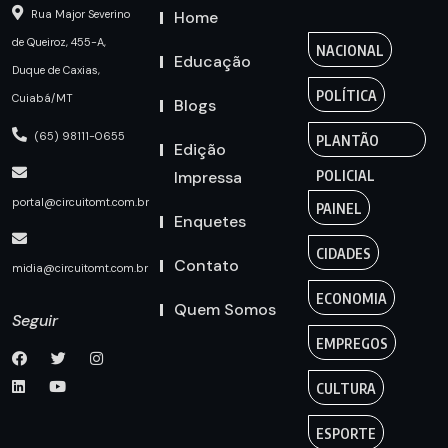
Home
Rua Major Severino
de Queiroz, 455-A,
NACIONAL
Educação
Duque de Caxias,
POLÍTICA
Cuiabá/MT
Blogs
(65) 98111-0655
PLANTÃO
Edição
Impressa
POLICIAL
portal@circuitomt.com.br
PAINEL
Enquetes
CIDADES
Contato
midia@circuitomt.com.br
ECONOMIA
Quem Somos
Seguir
EMPREGOS
CULTURA
ESPORTE