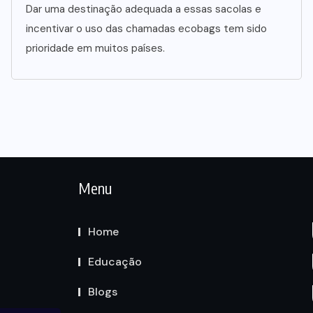
Dar uma destinação adequada a essas sacolas e
incentivar o uso das chamadas ecobags tem sido
prioridade em muitos países.
Menu
Home
Educação
Blogs