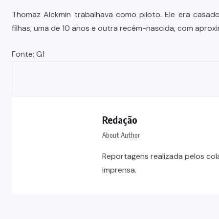
Advogada é condenada por usar
Thomaz Alckmin trabalhava como piloto. Ele era casado
jurisprudência falsa gerada por IA
filhas, uma de 10 anos e outra recém-nascida, com apro
em ação trabalhista
Fonte: G1
7 DE AGOSTO DE 2026
Redação
About Author
Reportagens realizada pelos co
imprensa.