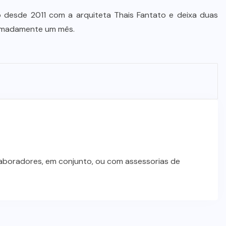
Alencar Farina é escolhido de
 desde 2011 com a arquiteta Thais Fantato e deixa duas
última hora para ser o vice de
ximadamente um mês.
Wellington Fagundes
7 DE AGOSTO DE 2026
laboradores, em conjunto, ou com assessorias de