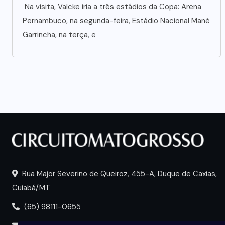
Na visita, Valcke iria a três estádios da Copa: Arena
Pernambuco, na segunda-feira, Estádio Nacional Mané
Garrincha, na terça, e
Rua Major Severino de Queiroz, 455-A, Duque de Caxias,
Cuiabá/MT
(65) 98111-0655