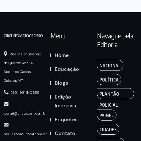
Menu
Navague pela
Editoria
Home
Rua Major Severino
de Queiroz, 455-A,
NACIONAL
Educação
Duque de Caxias,
POLÍTICA
Cuiabá/MT
Blogs
(65) 98111-0655
PLANTÃO
Edição
Impressa
POLICIAL
portal@circuitomt.com.br
PAINEL
Enquetes
CIDADES
Contato
midia@circuitomt.com.br