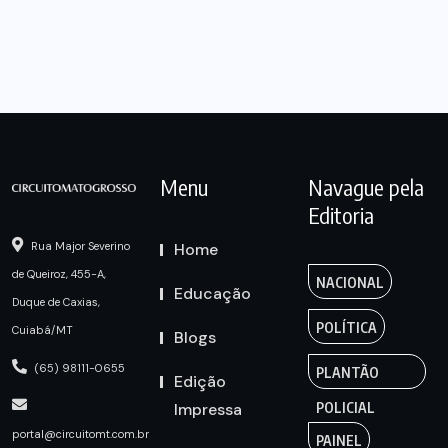
Menu
Navague pela
Editoria
Home
Rua Major Severino
de Queiroz, 455-A,
NACIONAL
Educação
Duque de Caxias,
POLÍTICA
Cuiabá/MT
Blogs
(65) 98111-0655
PLANTÃO
Edição
Impressa
POLICIAL
portal@circuitomt.com.br
PAINEL