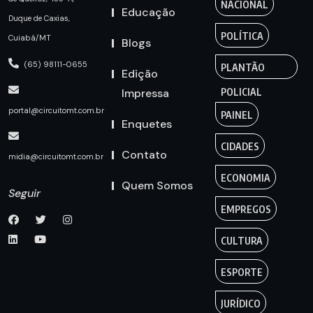
NACIONAL
Educação
Duque de Caxias,
POLÍTICA
Cuiabá/MT
Blogs
(65) 98111-0655
PLANTÃO
Edição
Impressa
POLICIAL
portal@circuitomt.com.br
PAINEL
Enquetes
CIDADES
Contato
midia@circuitomt.com.br
ECONOMIA
Quem Somos
Seguir
EMPREGOS
CULTURA
ESPORTE
JURÍDICO