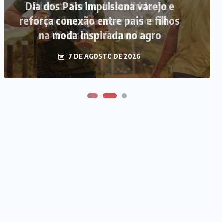
Alencar Farina é escolhido de
última hora para ser o vice de
Wellington Fagundes
7 DE AGOSTO DE 2026