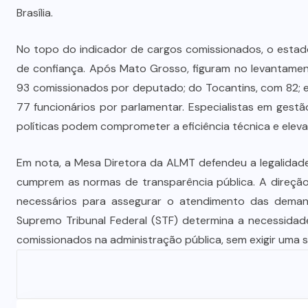
Prefeito Abilio Brunini recebe a
Brasília.
mais alta honraria da Rotam em
Cuiabá
No topo do indicador de cargos comissionados, o estad
de confiança. Após Mato Grosso, figuram no levantamen
7 DE AGOSTO DE 2026
93 comissionados por deputado; do Tocantins, com 82; 
77 funcionários por parlamentar. Especialistas em gest
políticas podem comprometer a eficiência técnica e elevar
Em nota, a Mesa Diretora da ALMT defendeu a legalidad
cumprem as normas de transparência pública. A direção
necessários para assegurar o atendimento das demand
Supremo Tribunal Federal (STF) determina a necessidade
comissionados na administração pública, sem exigir uma s