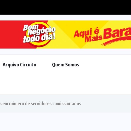
rço no efetivo, Chico Guarnieri destaca...
Arquivo Circuito
Quem Somos
 em número de servidores comissionados