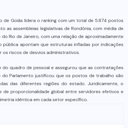
Dia dos Pais impulsiona varejo e
reforça conexão entre pais e filhos
na moda inspirada no agro
o de Goiás lidera o ranking com um total de 5.874 postos
to as assembleias legislativas de Rondônia, com média de
7 DE AGOSTO DE 2026
e do Rio de Janeiro, com uma relação de aproximadamente
ão pública apontam que estruturas infladas por indicações
 os riscos de desvios administrativos.
e do quadro de pessoal e assegurou que as contratações
 do Parlamento justificou que os postos de trabalho são
as das diferentes regiões do estado. Juridicamente, o
 de proporcionalidade global entre servidores efetivos e
imetria idêntica em cada setor específico.