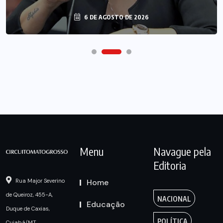
6 DE AGOSTO DE 2026
Menu
Navague pela
Editoria
Home
Rua Major Severino
de Queiroz, 455-A,
NACIONAL
Educação
Duque de Caxias,
POLÍTICA
Cuiabá/MT