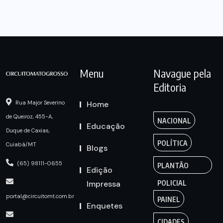
Menu
Navague pela
Editoria
Home
Rua Major Severino
de Queiroz, 455-A,
NACIONAL
Educação
Duque de Caxias,
POLÍTICA
Cuiabá/MT
Blogs
(65) 98111-0655
PLANTÃO
Edição
Impressa
POLICIAL
portal@circuitomt.com.br
PAINEL
Enquetes
CIDADES