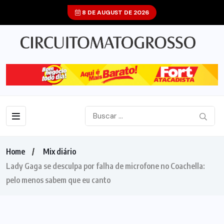
8 DE AUGUST DE 2026
Home
Mix diário
Lady Gaga se desculpa por falha de microfone no Coachella:
pelo menos sabem que eu canto