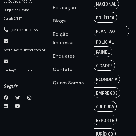
de Queiroz, 455-A,
NACIONAL
Educação
Duque de Caxias,
POLÍTICA
Cuiabá/MT
Blogs
(65) 98111-0655
PLANTÃO
Edição
Impressa
POLICIAL
portal@circuitomt.com.br
PAINEL
Enquetes
CIDADES
Contato
midia@circuitomt.com.br
ECONOMIA
Quem Somos
Seguir
EMPREGOS
CULTURA
ESPORTE
JURÍDICO