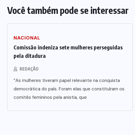
Vale-refeição cobre apenas 9 dias
Você também pode se interessar
úteis de alimentação em Mato
a
Grosso, aponta levantamento
6 DE AGOSTO DE 2026
NACIONAL
Comissão indeniza sete mulheres perseguidas
pela ditadura
REDAÇÃO
“As mulheres tiveram papel relevante na conquista
democrática do país. Foram elas que constituíram os
comitês femininos pela anistia, que