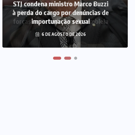
STJ condena ministro Marco Buzzi
MDB implode chapa para
à perda do cargo por denúncias de
deputado federal e concentra
forças no Senado e na Assembleia
importunação sexual
6 DE AGOSTO DE 2026
6 DE AGOSTO DE 2026