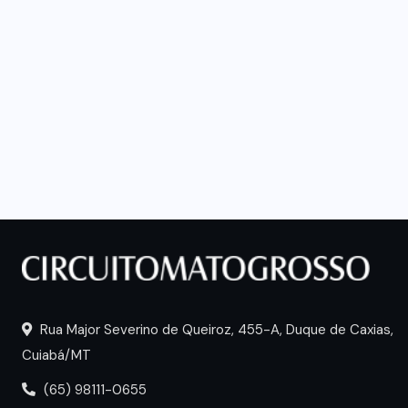
Rua Major Severino de Queiroz, 455-A, Duque de Caxias,
Cuiabá/MT
(65) 98111-0655