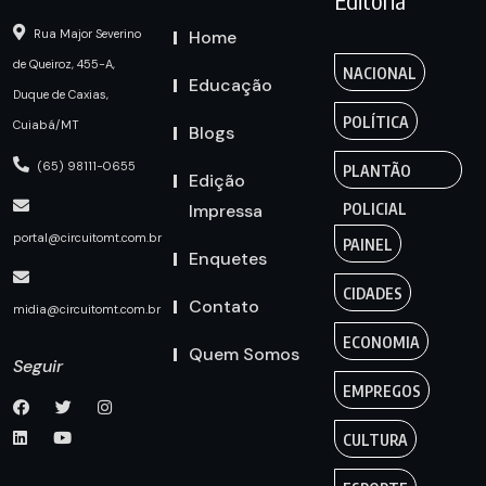
Editoria
Home
Rua Major Severino
de Queiroz, 455-A,
NACIONAL
Educação
Duque de Caxias,
POLÍTICA
Cuiabá/MT
Blogs
(65) 98111-0655
PLANTÃO
Edição
Impressa
POLICIAL
portal@circuitomt.com.br
PAINEL
Enquetes
CIDADES
Contato
midia@circuitomt.com.br
ECONOMIA
Quem Somos
Seguir
EMPREGOS
CULTURA