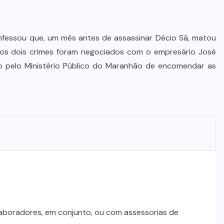
STJ condena ministro Marco Buzzi
à perda do cargo por denúncias de
importunação sexual
nfessou que, um mês antes de assassinar Décio Sá, matou
 os dois crimes foram negociados com o empresário José
6 DE AGOSTO DE 2026
do pelo Ministério Público do Maranhão de encomendar as
laboradores, em conjunto, ou com assessorias de