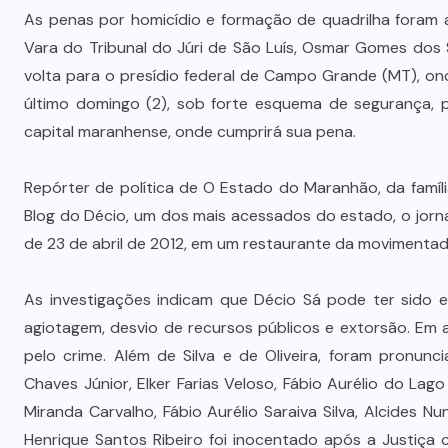
As penas por homicídio e formação de quadrilha foram an
Vara do Tribunal do Júri de São Luís, Osmar Gomes dos S
volta para o presídio federal de Campo Grande (MT), on
último domingo (2), sob forte esquema de segurança, pa
capital maranhense, onde cumprirá sua pena.
Repórter de política de O Estado do Maranhão, da famí
Blog do Décio, um dos mais acessados do estado, o jornal
de 23 de abril de 2012, em um restaurante da movimentad
As investigações indicam que Décio Sá pode ter sido 
agiotagem, desvio de recursos públicos e extorsão. Em 
pelo crime. Além de Silva e de Oliveira, foram pronunc
Chaves Júnior, Elker Farias Veloso, Fábio Aurélio do Lag
Miranda Carvalho, Fábio Aurélio Saraiva Silva, Alcides 
Henrique Santos Ribeiro foi inocentado após a Justiça c