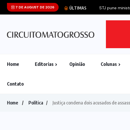
7 DE AUGUST DE 2026
STJ pune ministr
ÚLTIMAS
Home
Editorias
Opinião
Colunas
Contato
Home
Política
Justiça condena dois acusados de assass