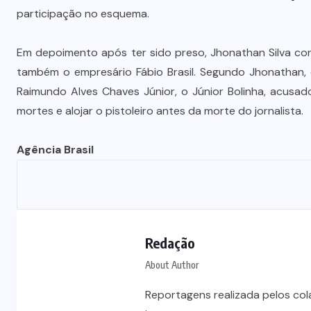
Vale-refeição cobre apenas 9 dias
participação no esquema.
úteis de alimentação em Mato
a
Grosso, aponta levantamento
Em depoimento após ter sido preso, Jhonathan Silva co
também o empresário Fábio Brasil. Segundo Jhonathan,
6 DE AGOSTO DE 2026
Raimundo Alves Chaves Júnior, o Júnior Bolinha, acusa
mortes e alojar o pistoleiro antes da morte do jornalista.
Agência Brasil
Redação
About Author
Reportagens realizada pelos co