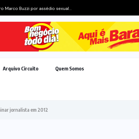
o Marco Buzzi por assédio sexual...
Arquivo Circuito
Quem Somos
inar jornalista em 2012