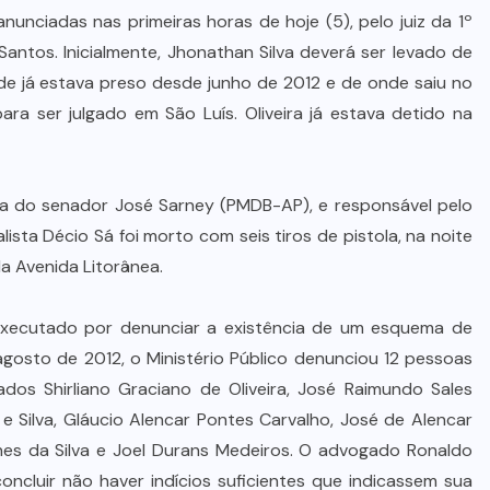
unciadas nas primeiras horas de hoje (5), pelo juiz da 1º
antos. Inicialmente, Jhonathan Silva deverá ser levado de
de já estava preso desde junho de 2012 e de onde saiu no
ra ser julgado em São Luís. Oliveira já estava detido na
lia do senador José Sarney (PMDB-AP), e responsável pelo
ista Décio Sá foi morto com seis tiros de pistola, na noite
a Avenida Litorânea.
executado por denunciar a existência de um esquema de
agosto de 2012, o Ministério Público denunciou 12 pessoas
iados Shirliano Graciano de Oliveira, José Raimundo Sales
o e Silva, Gláucio Alencar Pontes Carvalho, José de Alencar
Nunes da Silva e Joel Durans Medeiros. O advogado Ronaldo
oncluir não haver indícios suficientes que indicassem sua