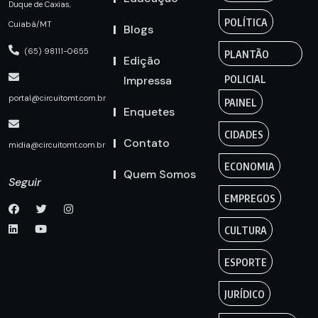
Duque de Caxias,
POLÍTICA
Cuiabá/MT
Blogs
(65) 98111-0655
PLANTÃO
Edição
Impressa
POLICIAL
portal@circuitomt.com.br
PAINEL
Enquetes
CIDADES
Contato
midia@circuitomt.com.br
ECONOMIA
Quem Somos
Seguir
EMPREGOS
CULTURA
ESPORTE
JURÍDICO