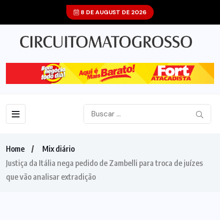
8 DE AUGUST DE 2026
Home
Mix diário
Justiça da Itália nega pedido de Zambelli para troca de juízes
que vão analisar extradição