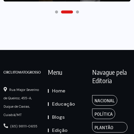
Menu
Navague pela
Editoria
Home
Rua Major Severino
de Queiroz, 455-A,
NACIONAL
Educação
Duque de Caxias,
POLÍTICA
Cuiabá/MT
Blogs
(65) 98111-0655
PLANTÃO
Edição