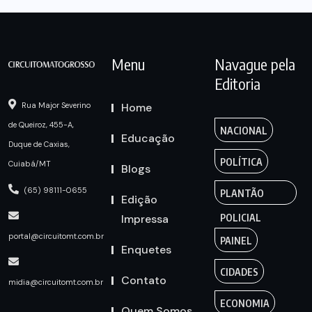
Menu
Navague pela
Editoria
Home
Rua Major Severino
de Queiroz, 455-A,
NACIONAL
Educação
Duque de Caxias,
POLÍTICA
Cuiabá/MT
Blogs
(65) 98111-0655
PLANTÃO
Edição
Impressa
POLICIAL
portal@circuitomt.com.br
PAINEL
Enquetes
CIDADES
Contato
midia@circuitomt.com.br
ECONOMIA
Quem Somos