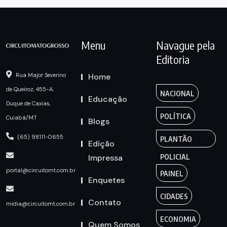
Menu
Navague pela
Editoria
Home
Rua Major Severino
de Queiroz, 455-A,
NACIONAL
Educação
Duque de Caxias,
POLÍTICA
Cuiabá/MT
Blogs
(65) 98111-0655
PLANTÃO
Edição
Impressa
POLICIAL
portal@circuitomt.com.br
PAINEL
Enquetes
CIDADES
Contato
midia@circuitomt.com.br
ECONOMIA
Quem Somos