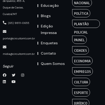
de Queiroz, 455-A,
NACIONAL
Educação
Duque de Caxias,
POLÍTICA
Cuiabá/MT
Blogs
(65) 98111-0655
PLANTÃO
Edição
Impressa
POLICIAL
portal@circuitomt.com.br
PAINEL
Enquetes
CIDADES
Contato
midia@circuitomt.com.br
ECONOMIA
Quem Somos
Seguir
EMPREGOS
CULTURA
ESPORTE
JURÍDICO