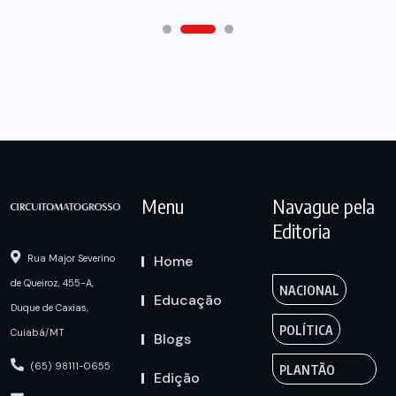
Menu
Navague pela
Editoria
Home
Rua Major Severino
de Queiroz, 455-A,
NACIONAL
Educação
Duque de Caxias,
POLÍTICA
Cuiabá/MT
Blogs
(65) 98111-0655
PLANTÃO
Edição